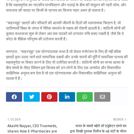
है
कि
महत्वपूर्णता
का
नाटकीय
मानचित्रण
और
भलाई
के
बीच
की
संतुलन
की
गहरी
सोच
और
,
सफलता
की
यात्रा
पर
किसी
के
प्रभाव
का
कितना
गहरा
असर
हो
सकता
है।
चक्रव्यूह
छात्रों
और
परिवारों
की
आपसी
जीवनों
के
दिलों
की
भावनात्मक
चित्रण
है
जो
"
"
,
प्रतिस्पर्धी
शिक्षा
के
जंगल
में
नैतिक
समर्थन
के
महत्व
की
रोशनी
डालती
है।
शालिनी
सोनी
की
कुशल
कथाकला
शुरू
से
लेकर
अंत
तक
पाठकों
को
लगातार
रुचि
बनाए
रखती
है
जैसे
कि
वे
,
कोटा
के
शैक्षिक
परिदृश्य
की
उत्तेजना
करती
हैं।
समग्रतः
चक्रव्यूह
एक
प्रेरणादायक
कथा
है
जो
केवल
मनोरंजन
के
लिए
ही
नहीं
बल्कि
, "
"
छात्रों
द्वारा
उठाए
जाने
वाले
सामाजिक
दबावों
और
उनके
सपनों
की
पूर्ति
में
समाजिक
प्रभाव
की
महत्वपूर्णता
पर
विचार
करने
के
लिए
भी
उत्तेजित
करती
है।
शालिनी
सोनी
का
मानव
आत्मा
के
बीच
संघर्ष
के
तीव्र
विवेचन
इस
किताब
को
उन
लोगों
के
लिए
एक
अनमोल
और
विचारशील
साहित्यिक
अनुभव
बना
देता
है
जो
एक
प्रेरणादायक
और
विचारशील
साहित्यिक
अनुभव
की
तलाश
में
हैं।
OLDER
NEWER
Akasht Nayyar, CEO Truemeds,
भारत के सबसे चहेते लॉ एजुकेटर एमजे सर
shares How E-Pharmacies are
द्वारा लिखी पुस्तक रिलीज के 48 घंटों के भीतर