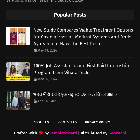
Public Nation News
August 01, 2026
Popular Posts
New Study Compares Viable Treatment Options
for Covid across all Medical Systems and Finds
Ayurveda to Have the Best Result.
May 10, 2024
100% Job Assistance and First Paid Internship
Program from Vihara Tech:
May 09, 2024
भारत में हो रहा है एक नई स्टार्टअप क्रांति का आग़ाज़
April 17, 2025
ABOUT US
CONTACT US
PRIVACY POLICY
Crafted with
by
TemplatesYard
| Distributed By
Gooyaabi