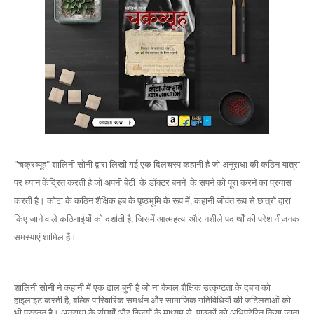
"
चक्रव्यूह
शालिनी
सोनी
द्वारा
लिखी
गई
एक
दिलचस्प
कहानी
है
जो
अनुराधा
की
कठिन
यात्रा
"
पर
ध्यान
केंद्रित
करती
है
जो
अपनी
बेटी
के
डॉक्टर
बनने
के
सपने
को
पूरा
करने
का
प्रयास
करती
है।
कोटा
के
कठिन
शैक्षिक
हब
के
पृष्ठभूमि
के
रूप
में
कहानी
जीवंत
रूप
से
छात्रों
द्वारा
,
किए
जाने
वाले
कठिनाईयों
को
दर्शाती
है
जिसमें
आत्महत्या
और
नशीले
पदार्थों
की
परेशानीजनक
,
समस्याएं
शामिल
हैं।
शालिनी
सोनी
ने
कहानी
में
एक
ढाल
बुनी
है
जो
ना
केवल
शैक्षिक
उत्कृष्टता
के
दबाव
को
हाइलाइट
करती
है
बल्कि
पारिवारिक
समर्थन
और
सामाजिक
गतिविधियों
की
जटिलताओं
को
,
भी
प्रस्तुत
है।
अनुराधा
के
संघर्षों
और
विजयों
के
माध्यम
से
पाठकों
को
अभिप्रेरित
किया
जाता
,